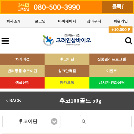
회사소개
로그인
마이페이지
장바구니
회원가입
차가버섯
후코이단
집중관리프로그램
반려동물 후코이단
실크단백질
이벤트
샘플신청
카카오톡
24시간 전화상담
후코100골드 50g
< BACK
후코이단